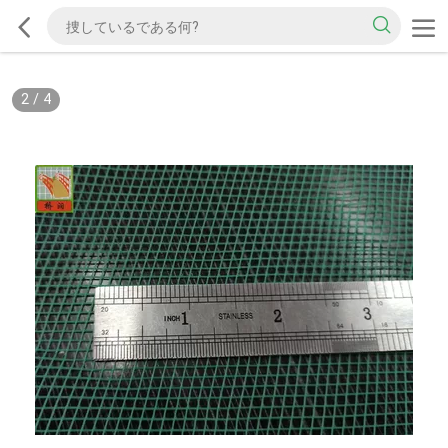
2
/
4