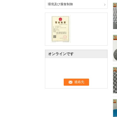
環境及び腐食制御
オンラインです