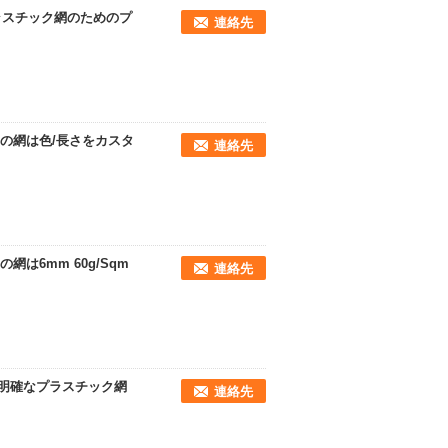
ラスチック網のためのプ
連絡先
の網は色/長さをカスタ
連絡先
は6mm 60g/Sqm
連絡先
る明確なプラスチック網
連絡先