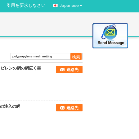
引用を要求しなさい
Japanese
ロピレンの網の網広く突
連絡先
空の注入の網
連絡先