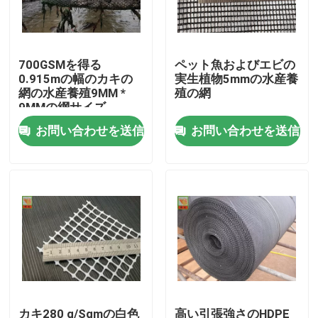
工場旅行
700GSMを得る
ペット魚およびエビの
0.915mの幅のカキの
実生植物5mmの水産養
品質管理
網の水産養殖9MM *
殖の網
9MMの網サイズ
お問い合わせを送信
お問い合わせを送信
私達に連絡しなさい
引用を要求しなさい
突き出されたプラスチック網
庭の網の網
農業の網
カキ280 g/Sqmの白色
高い引張強さのHDPE