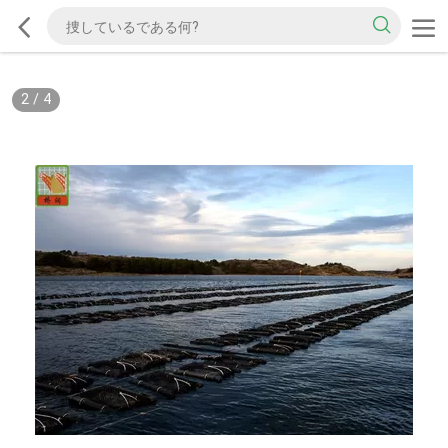
2
/
4