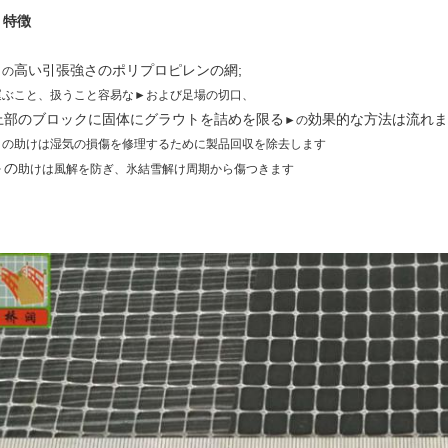
特徴
.
高い引張強さのポリプロピレンの網;
►の
運ぶこと、扱うこと容易な►および足場の切口、
上部のブロックに固体にグラウトを詰めを限る
効果的な方法は流れま
►の
►の助けは湿気の損傷を修理するために製品回収を除去します
►の
助けは風解を防ぎ、氷結雪解け周期から傷つきます