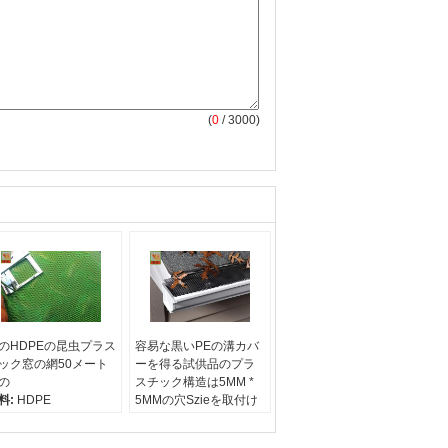
(
0
/ 3000)
のHDPEの昆虫プラス
容易な黒いPEの溝カバ
ック窓の網50メート
ーを得る試供品のプラ
の
スチック構造は5MM *
料:
HDPE
5MMの穴Szieを取付け
量:
35g / sqm
ます
サイズ:
12*12網
サンプル:
無料