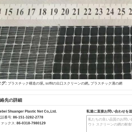
,
,
タグ:
プラスチック構造の塀
soffitの出口スクリーンの網
プラスチック溝の網
絡先の詳細
ebei Shuanger Plastic Net Co,.Ltd.
私達に直接お問い合わせを
電話番号:
86-151-3282-2778
ファックス:
86-0318-7980129