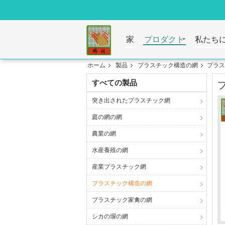
家
プロダクト
私たち
ホーム
製品
プラスチック構造の網
プラス
すべての製品
突き出されたプラスチック網
庭の網の網
農業の網
水産養殖の網
産業プラスチック網
プラスチック構造の網
プラスチック家禽の網
シカの塀の網