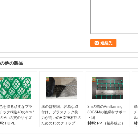
の他の製品
色を得る頑丈なプラ
溝の監視網、容易な取
3mの幅のAntiflaming
緑
チック構造40のMm *
付け、プラスチック抗
80GSMの絶縁材サポー
チ
0のMmの穴のサイズ
力が高いのHDPE材料の
ト網
ル
料:
HDPE
ための15のクリップ・
材料:
PP （紫外線と）
材
量:
1000g / sqm
フックを持つ溝の監視
重量:
80g / sqm
重
のサイズ:
40のmm *
サンプル:
自由
穴のサイズ:
20のmm *
網