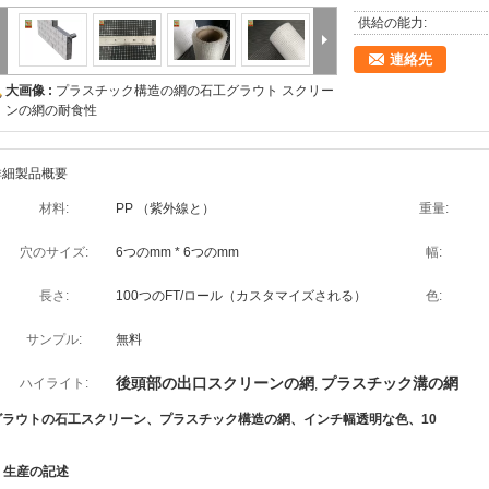
供給の能力:
連絡先
大画像 :
プラスチック構造の網の石工グラウト スクリー
ンの網の耐食性
詳細製品概要
材料:
PP （紫外線と）
重量:
穴のサイズ:
6つのmm * 6つのmm
幅:
長さ:
100つのFT/ロール（カスタマイズされる）
色:
サンプル:
無料
後頭部の出口スクリーンの網
プラスチック溝の網
ハイライト:
,
グラウトの石工スクリーン、プラスチック構造の網、インチ幅透明な色、10
.
生産の記述