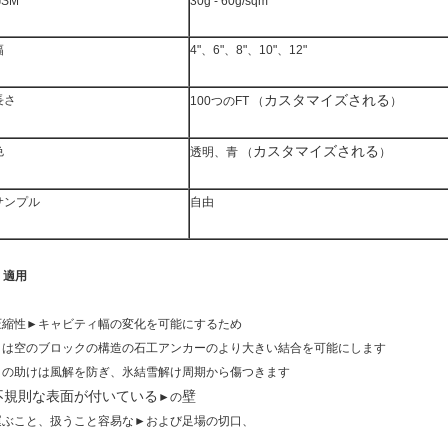
GSM
30g - 60g/sqm
幅
4"、6"、8"、10"、12"
カスタマイズされる
長さ
100つのFT （
）
カスタマイズされる
色
透明、青 （
）
サンプル
自由
.
適用
圧縮性►キャビティ幅の変化を可能にするため
►は空のブロックの構造の石工アンカーのより大きい結合を可能にします
►の助けは風解を防ぎ、氷結雪解け周期から傷つきます
不規則な表面が付いている
壁
►の
運ぶこと、扱うこと容易な►および足場の切口、