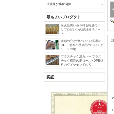
環境及び腐食制御
最もよいプロダクト
耐火性黒い色を得る軽量のポ
リプロピレンの絶縁材サポー
ト
菱形の穴が付いている緑/黒の
HDPE材料の後頭部の出口スク
リーンの網
プラスチック溝カバー プラス
チック構造の網ロールHDPE材
料のダイヤモンドの穴
認証
1