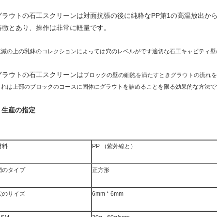
グラウトの石工スクリーンは対面抗張の後に純粋なPP第1の高温放出か
特徴とあり、操作は非常に軽量です。
点滅の上の乳鉢のコレクションによっては穴のレベルがです適切な石工キャビティ壁
グラウトの石工スクリーンは
ブロックの壁の細胞を満たすときグラウトの流れを
これは上部のブロックのコースに固体にグラウトを詰めることを限る効果的な方法で
生産の指定
.
材料
PP （紫外線と）
網のタイプ
正方形
穴のサイズ
6mm * 6mm