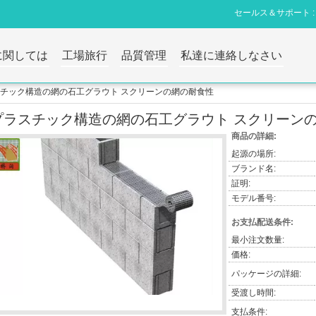
セールス＆サポート :
に関しては
工場旅行
品質管理
私達に連絡しなさい
チック構造の網の石工グラウト スクリーンの網の耐食性
プラスチック構造の網の石工グラウト スクリーン
商品の詳細:
起源の場所:
ブランド名:
証明:
モデル番号:
お支払配送条件:
最小注文数量:
価格:
パッケージの詳細:
受渡し時間:
支払条件: